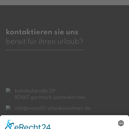
kontaktieren sie uns
bereit für ihren urlaub?
bahnhofstraße 29
82467 garmisch-partenkirchen
info@moun10-urlaubswohnen.de
+49 (0)8821 - 966 19 97